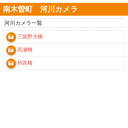
南木曽町 河川カメラ
河川カメラ一覧
三留野大橋
高瀬橋
柿其橋